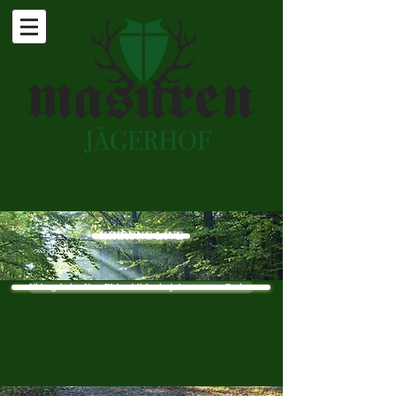
KIRRUNG LIVE
Videogalerie - Neu: Elchanblick - in jedem unserer Reviere